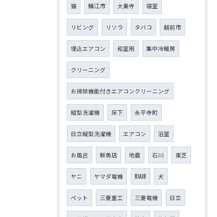
猫
鯖江市
大乗寺
寝室
リビング
リソラ
タバコ
越前市
埋込エアコン
和室用
集中冷暖房
クリーニング
お掃除機能付きエアコンクリーニング
縦型洗濯機
床下
永平寺町
日立縦型洗濯機
エアコン
浴室
お風呂
鮮魚店
地震
石川
東芝
ヤニ
ヤマダ電機
RIAIR
犬
ペット
三菱重工
三菱電機
日立