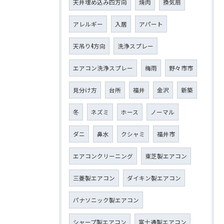
天井埋め込み四方向
焼肉
換気扇
アレルギー
入居
アパート
天吊り4方向
洗浄スプレー
エアコン洗浄スプレー
梅雨
野々市市
見分け方
台所
福井
金沢
新築
冬
ネズミ
ホース
ノーマル
ダニ
鼻水
クシャミ
福井市
エアコンクリーニング
東芝製エアコン
三菱製エアコン
ダイキン製エアコン
パナソニック製エアコン
シャープ製エアコン
富士通製エアコン