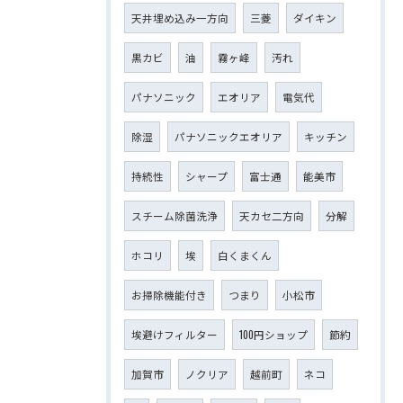
天井埋め込み一方向
三菱
ダイキン
黒カビ
油
霧ヶ峰
汚れ
パナソニック
エオリア
電気代
除湿
パナソニックエオリア
キッチン
持続性
シャープ
富士通
能美市
スチーム除菌洗浄
天カセ二方向
分解
ホコリ
埃
白くまくん
お掃除機能付き
つまり
小松市
埃避けフィルター
100円ショップ
節約
加賀市
ノクリア
越前町
ネコ