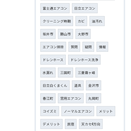
富士通エアコン
日立エアコン
クリーニング時期
カビ
油汚れ
坂井市
勝山市
大野市
エアコン掃除
質問
疑問
情報
ドレンホース
ドレンホース洗浄
水漏れ
三国町
三菱霧ヶ峰
日立白くまくん
道具
金沢市
春江町
窓用エアコン
丸岡町
コイズミ
ノーマルエアコン
メリット
デメリット
民宿
天カセ4方向