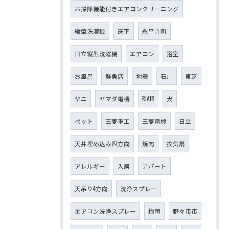
お掃除機能付きエアコンクリーニング
縦型洗濯機
床下
永平寺町
日立縦型洗濯機
エアコン
浴室
お風呂
鮮魚店
地震
石川
東芝
ヤニ
ヤマダ電機
RIAIR
犬
ペット
三菱重工
三菱電機
日立
天井埋め込み四方向
焼肉
換気扇
アレルギー
入居
アパート
天吊り4方向
洗浄スプレー
エアコン洗浄スプレー
梅雨
野々市市