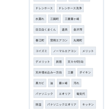
ドレンホース
ドレンホース洗浄
水漏れ
三国町
三菱霧ヶ峰
日立白くまくん
道具
金沢市
春江町
窓用エアコン
丸岡町
コイズミ
ノーマルエアコン
メリット
デメリット
民宿
天カセ4方向
天井埋め込み一方向
三菱
ダイキン
黒カビ
油
霧ヶ峰
汚れ
パナソニック
エオリア
電気代
除湿
パナソニックエオリア
キッチン