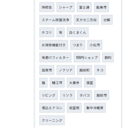
持続性
シャープ
富士通
能美市
スチーム除菌洗浄
天カセ二方向
分解
ホコリ
埃
白くまくん
お掃除機能付き
つまり
小松市
埃避けフィルター
100円ショップ
節約
加賀市
ノクリア
越前町
ネコ
猫
鯖江市
大乗寺
寝室
リビング
リソラ
タバコ
越前市
埋込エアコン
和室用
集中冷暖房
クリーニング