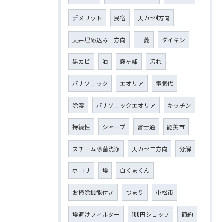
デメリット
民宿
天カセ4方向
天井埋め込み一方向
三菱
ダイキン
黒カビ
油
霧ヶ峰
汚れ
パナソニック
エオリア
電気代
除湿
パナソニックエオリア
キッチン
持続性
シャープ
富士通
能美市
スチーム除菌洗浄
天カセ二方向
分解
ホコリ
埃
白くまくん
お掃除機能付き
つまり
小松市
埃避けフィルター
100円ショップ
節約