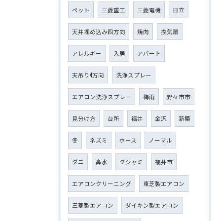
ペット
三菱重工
三菱電機
日立
天井埋め込み四方向
焼肉
換気扇
アレルギー
入居
アパート
天吊り4方向
洗浄スプレー
エアコン洗浄スプレー
梅雨
野々市市
見分け方
台所
福井
金沢
新築
冬
ネズミ
ホース
ノーマル
ダニ
鼻水
クシャミ
福井市
エアコンクリーニング
東芝製エアコン
三菱製エアコン
ダイキン製エアコン