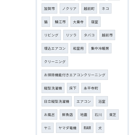
加賀市
ノクリア
越前町
ネコ
猫
鯖江市
大乗寺
寝室
リビング
リソラ
タバコ
越前市
埋込エアコン
和室用
集中冷暖房
クリーニング
お掃除機能付きエアコンクリーニング
縦型洗濯機
床下
永平寺町
日立縦型洗濯機
エアコン
浴室
お風呂
鮮魚店
地震
石川
東芝
ヤニ
ヤマダ電機
RIAIR
犬