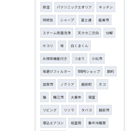
除湿
パナソニックエオリア
キッチン
持続性
シャープ
富士通
能美市
スチーム除菌洗浄
天カセ二方向
分解
ホコリ
埃
白くまくん
お掃除機能付き
つまり
小松市
埃避けフィルター
100円ショップ
節約
加賀市
ノクリア
越前町
ネコ
猫
鯖江市
大乗寺
寝室
リビング
リソラ
タバコ
越前市
埋込エアコン
和室用
集中冷暖房