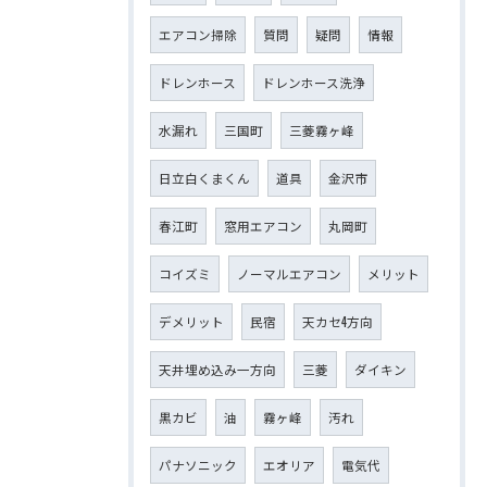
エアコン掃除
質問
疑問
情報
ドレンホース
ドレンホース洗浄
水漏れ
三国町
三菱霧ヶ峰
日立白くまくん
道具
金沢市
春江町
窓用エアコン
丸岡町
コイズミ
ノーマルエアコン
メリット
デメリット
民宿
天カセ4方向
天井埋め込み一方向
三菱
ダイキン
黒カビ
油
霧ヶ峰
汚れ
パナソニック
エオリア
電気代