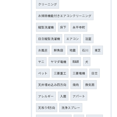
クリーニング
お掃除機能付きエアコンクリーニング
縦型洗濯機
床下
永平寺町
日立縦型洗濯機
エアコン
浴室
お風呂
鮮魚店
地震
石川
東芝
ヤニ
ヤマダ電機
RIAIR
犬
ペット
三菱重工
三菱電機
日立
天井埋め込み四方向
焼肉
換気扇
アレルギー
入居
アパート
天吊り4方向
洗浄スプレー