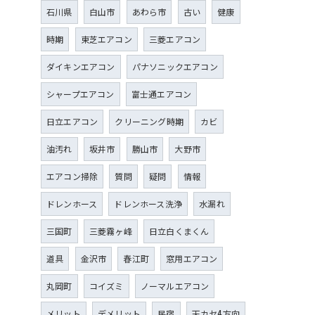
石川県
白山市
あわら市
古い
健康
時期
東芝エアコン
三菱エアコン
ダイキンエアコン
パナソニックエアコン
シャープエアコン
富士通エアコン
日立エアコン
クリーニング時期
カビ
油汚れ
坂井市
勝山市
大野市
エアコン掃除
質問
疑問
情報
ドレンホース
ドレンホース洗浄
水漏れ
三国町
三菱霧ヶ峰
日立白くまくん
道具
金沢市
春江町
窓用エアコン
丸岡町
コイズミ
ノーマルエアコン
メリット
デメリット
民宿
天カセ4方向