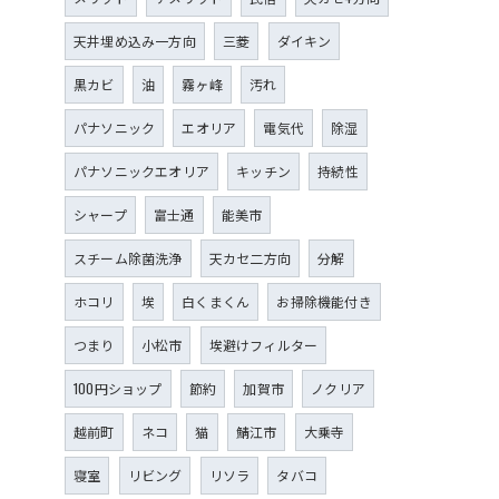
天井埋め込み一方向
三菱
ダイキン
黒カビ
油
霧ヶ峰
汚れ
パナソニック
エオリア
電気代
除湿
パナソニックエオリア
キッチン
持続性
シャープ
富士通
能美市
スチーム除菌洗浄
天カセ二方向
分解
ホコリ
埃
白くまくん
お掃除機能付き
つまり
小松市
埃避けフィルター
100円ショップ
節約
加賀市
ノクリア
越前町
ネコ
猫
鯖江市
大乗寺
寝室
リビング
リソラ
タバコ